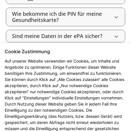
Wie bekomme ich die PIN für meine
Gesundheitskarte?
Sind meine Daten in der ePA sicher?
Cookie Zustimmung
Bin ich als gesetzlich Versicherte:r
verpflichtet, die ePA zu nutzen?
Auf unserer Website verwenden wir Cookies, um Inhalte und
Angebote zu optimieren. Einige Funktionen dieser Website
benötigen Ihre Zustimmung, um einwandfrei zu funktionieren.
Wie widerspreche ich der ePA („Opt-
Sie können durch Klick auf „Alle Cookies zulassen“ alle Cookies
out“)?
akzeptieren, durch Klick auf „Nur notwendige Cookies
akzeptieren“ nur notwendige Cookies akzeptieren, oder durch
Werden meine Gesundheitsdaten zu
Klick auf "Einstellungen" individuelle Einstellungen vornehmen.
Forschungszwecken genutzt?
Durch Nutzung dieser Website geben Sie in jedem Fall Ihre
Einwilligung zu den notwendigen Cookies. Die
Einwilligungserklärung (des Nutzers, bzw. dessen Gerät) wird
Kann ich die ePA nutzen, ohne meine
gespeichert, um deren Abfrage nicht erneut wiederholen zu
Daten zu Forschungszwecken
müssen und die Einwilligung entsprechend der gesetzlichen