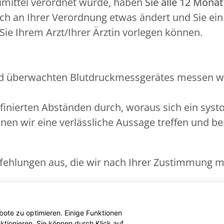
imittel verordnet wurde, haben
Sie alle 12 Mona
sich an Ihrer Verordnung etwas ändert und Sie e
ie Ihrem Arzt/Ihrer Ärztin vorlegen können.
d überwachten Blutdruckmessgerätes messen wir
inierten Abständen durch, woraus sich ein systol
nnen wir eine verlässliche Aussage treffen und be
fehlungen aus, die wir nach Ihrer Zustimmung mi
assung bei Bluthochdruck werden von Ihrer geset
ote zu optimieren. Einige Funktionen
tionieren. Sie können durch Klick auf