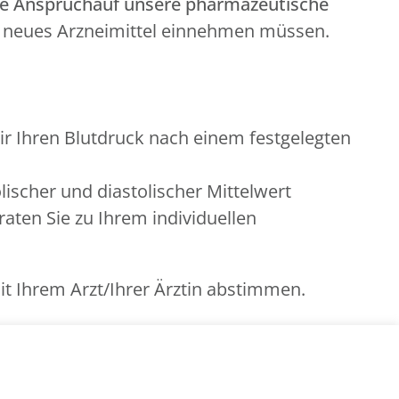
te Anspruch
auf unsere pharmazeutische
in neues Arzneimittel einnehmen müssen.
 Ihren Blutdruck nach einem festgelegten
ischer und diastolischer Mittelwert
raten Sie zu Ihrem individuellen
t Ihrem Arzt/Ihrer Ärztin abstimmen.
zlichen oder privaten Krankenkasse