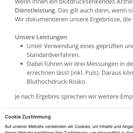
Wenn Ihnen ein blutdrucksenkendes Arzne
Dienstleistung
. Das gilt auch dann, wenn 
Wir dokumentieren unsere Ergebnisse, die S
Unsere Leistungen
Unter Verwendung eines geprüften un
Standardverfahren.
Dabei führen wir drei Messungen in def
errechnen lässt (inkl. Puls). Daraus kö
Bluthochdruck-Risiko.
Je nach Ergebnis sprechen wir weitere Emp
Alles kostenfrei für Sie
Cookie Zustimmung
Die Kosten der standardisierten Risikoerf
Auf unserer Website verwenden wir Cookies, um Inhalte und Angeb
vollständig übernommen.
dieser Website benötigen Ihre Zustimmung, um einwandfrei zu funk